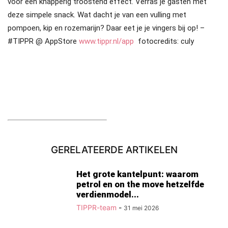
voor een knapperig troostend effect. Verras je gasten met
deze simpele snack. Wat dacht je van een vulling met
pompoen, kip en rozemarijn? Daar eet je je vingers bij op! –
#TIPPR @ AppStore
www.tippr.nl/app
fotocredits: culy
GERELATEERDE ARTIKELEN
Het grote kantelpunt: waarom
petrol en on the move hetzelfde
verdienmodel...
TIPPR-team
-
31 mei 2026