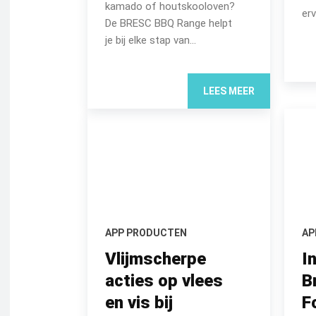
kamado of houtskooloven?
erv
De BRESC BBQ Range helpt
je bij elke stap van...
LEES MEER
APP PRODUCTEN
AP
Vlijmscherpe
I
acties op vlees
B
en vis bij
F