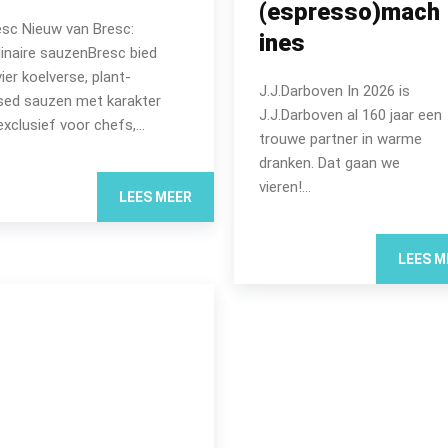
(espresso)mach
esc Nieuw van Bresc:
ines
linaire sauzenBresc bied
vier koelverse, plant-
J.J.Darboven In 2026 is
sed sauzen met karakter
J.J.Darboven al 160 jaar een
xclusief voor chefs,...
trouwe partner in warme
dranken. Dat gaan we
vieren!...
LEES MEER
LEES M