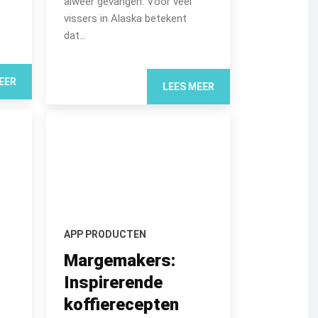
alweer gevangen. Voor veel
vissers in Alaska betekent
dat...
EER
LEES MEER
APP PRODUCTEN
Margemakers:
Inspirerende
koffierecepten