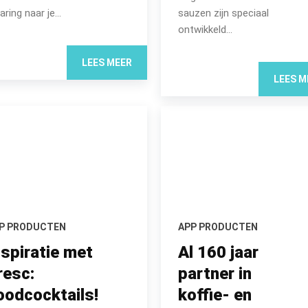
aring naar je...
sauzen zijn speciaal
ontwikkeld...
LEES MEER
LEES M
P PRODUCTEN
APP PRODUCTEN
nspiratie met
Al 160 jaar
resc:
partner in
oodcocktails!
koffie- en