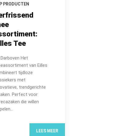
P PRODUCTEN
erfrissend
hee
ssortiment:
illes Tee
J.Darboven Het
eeassortiment van Eilles
mbineert tijdloze
assiekers met
ovatieve, trendgerichte
aken. Perfect voor
recazaken die willen
pelen...
LEES MEER