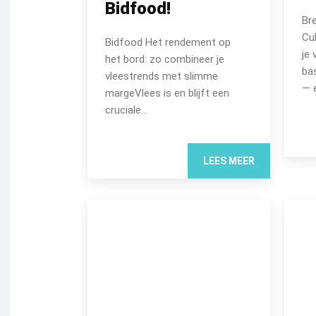
Bidfood!
Br
Cu
Bidfood Het rendement op
je 
het bord: zo combineer je
ba
vleestrends met slimme
— e
margeVlees is en blijft een
cruciale...
LEES MEER