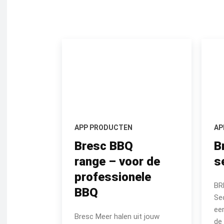
APP PRODUCTEN
AP
Bresc BBQ
B
range – voor de
s
professionele
BR
BBQ
Sec
ee
Bresc Meer halen uit jouw
de 