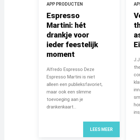
APP PRODUCTEN
AP
Espresso
V
Martini: hét
t
drankje voor
a
ieder feestelijk
E
moment
J.
th
Alfredo Espresso Deze
co
Espresso Martini is niet
kl
alleen een publieksfavoriet,
inn
maar ook een slimme
sm
toevoeging aan je
ho
drankenkaart...
ins
LEES MEER