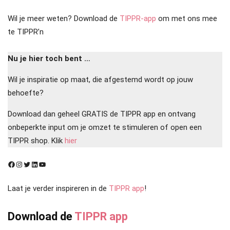
Wil je meer weten? Download de
TIPPR-app
om met ons mee
te TIPPR’n
Nu je hier toch bent …
Wil je inspiratie op maat, die afgestemd wordt op jouw
behoefte?
Download dan geheel GRATIS de TIPPR app en ontvang
onbeperkte input om je omzet te stimuleren of open een
TIPPR shop. Klik
hier
Facebook
Instagram
Twitter
LinkedIn
YouTube
Laat je verder inspireren in de
TIPPR app
!
Download de
TIPPR app