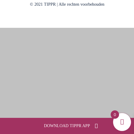
© 2021 TIPPR | Alle rechten voorbehouden
0
DOWNLOAD TIPPR APP