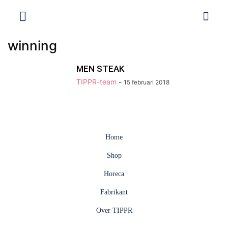
winning
MEN STEAK
TIPPR-team
-
15 februari 2018
Home
Shop
Horeca
Fabrikant
Over TIPPR